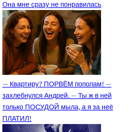
Она мне сразу не понравилась
— Квартиру? ПОРВЁМ пополам! —
захлебнулся Андрей. — Ты ж в ней
только ПОСУДОЙ мыла, а я за неё
ПЛАТИЛ!