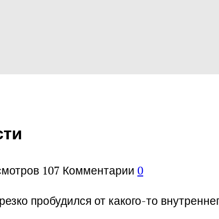
сти
смотров
107
Комментарии
0
езко пробудился от какого-то внутреннег