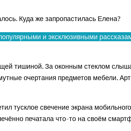
лось. Куда же запропастилась Елена?
популярными и эксклюзивными рассказам
щей тишиной. За оконным стеклом слыша
утные очертания предметов мебели. Артём
етил тусклое свечение экрана мобильног
увлечённо печатала что-то на своём смар