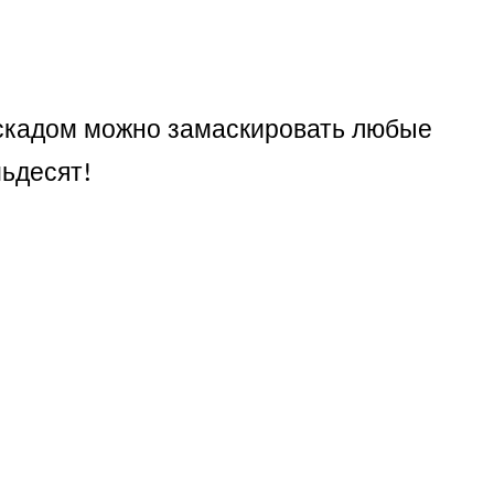
каскадом можно замаскировать любые
мьдесят!