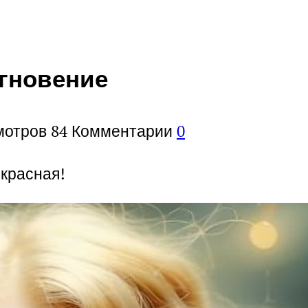
гновение
мотров
84
Комментарии
0
екрасная!