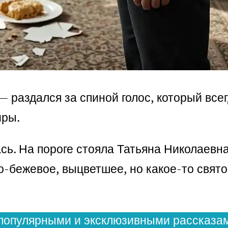
 —
раздался за спиной голос, который вс
иры.
сь. На пороге стояла Татьяна Николаевн
о-бежевое, выцветшее, но какое-то свят
популярными и эксклюзивными рассказам