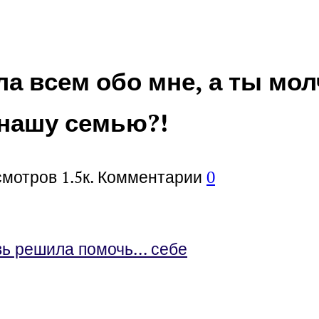
а всем обо мне, а ты мол
 нашу семью?!
смотров
1.5к.
Комментарии
0
вь решила помочь… себе