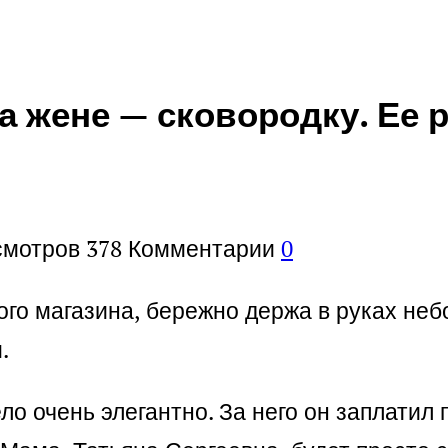
а жене — сковородку. Ее 
смотров
378
Комментарии
0
ого магазина, бережно держа в руках неб
.
ело очень элегантно. За него он заплати