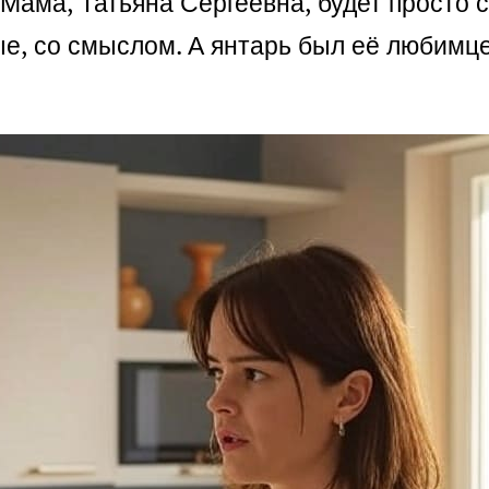
Мама, Татьяна Сергеевна, будет просто 
, со смыслом. А янтарь был её любимце