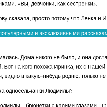
нками: «Вы, девчонки, как сестренки».
лову сказала, просто потому что Ленка и 
популярными и эксклюзивными рассказам
умалась. Дома никого не было, и она дос
 Вот на кого похожа Иринка, их с Пашей 
я, видно в какую-нибудь родню, только не 
чка односельчанки Людмилы?
юдмилы – брюнетки с карими глазами. Пре