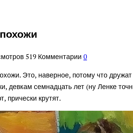
 похожи
смотров
519
Комментарии
0
хожи. Это, наверное, потому что дружат
ки, девкам семнадцать лет (ну Ленке точ
, прически крутят.