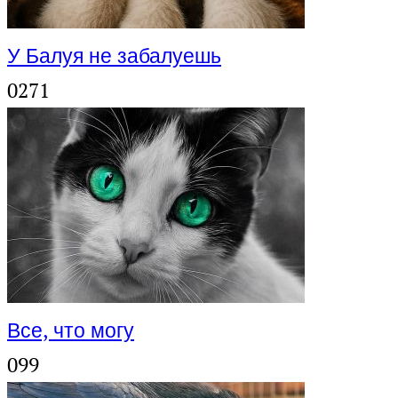
У Балуя не забалуешь
0
271
Все, что могу
0
99