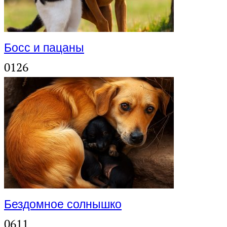
Босс и пацаны
0
126
Бездомное солнышко
0
611