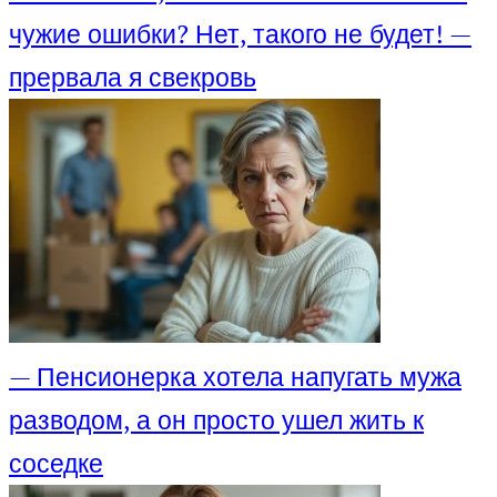
чужие ошибки? Нет, такого не будет! —
прервала я свекровь
— Пенсионерка хотела напугать мужа
разводом, а он просто ушел жить к
соседке