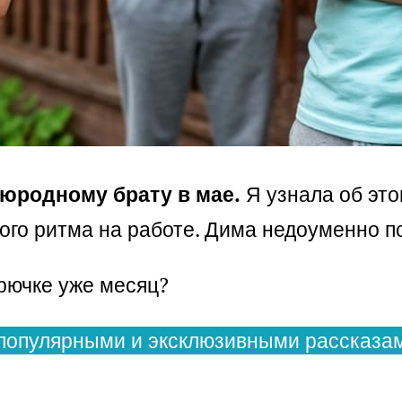
оюродному брату в мае.
Я узнала об это
ого ритма на работе. Дима недоуменно п
крючке уже месяц?
популярными и эксклюзивными рассказам