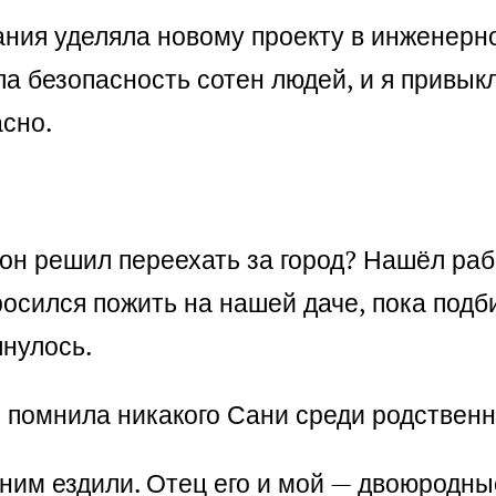
ания уделяла новому проекту в инженерн
ла безопасность сотен людей, и я привык
асно.
 он решил переехать за город? Нашёл ра
росился пожить на нашей даче, пока под
янулось.
е помнила никакого Сани среди родственн
 ним ездили. Отец его и мой — двоюродны