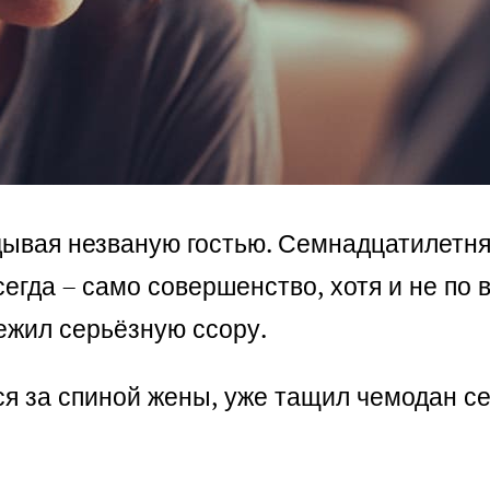
дывая незваную гостью. Семнадцатилетня
всегда – само совершенство, хотя и не по
режил серьёзную ссору.
я за спиной жены, уже тащил чемодан се