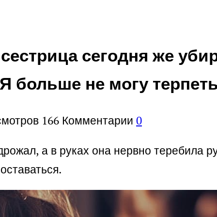
сестрица сегодня же убир
 Я больше не могу терпет
смотров
166
Комментарии
0
дрожал, а в руках она нервно теребила р
оставаться.