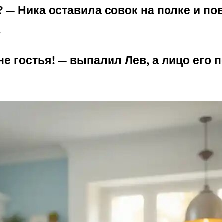
 — Ника оставила совок на полке и по
.
не гостья! — выпалил Лев, а лицо его п