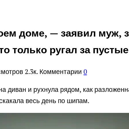
оем доме, — заявил муж, з
то только ругал за пусты
смотров
2.3к.
Комментарии
0
а диван и рухнула рядом, как разложенна
 скакала весь день по шипам.