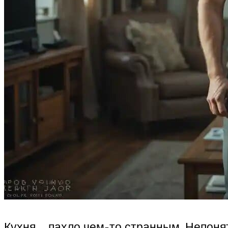
Кухня… пахло чем-то странным. Непонятн