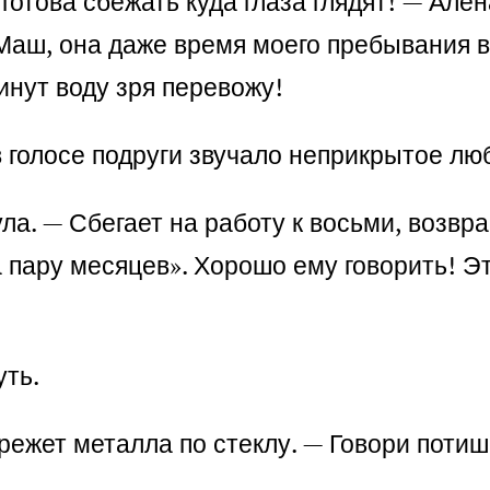
 готова сбежать куда глаза глядят! — Алё
Маш, она даже время моего пребывания в
инут воду зря перевожу!
 в голосе подруги звучало неприкрытое лю
а. — Сбегает на работу к восьми, возвра
на пару месяцев». Хорошо ему говорить! Э
уть.
крежет металла по стеклу. — Говори потиш