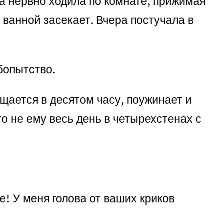
на нервно ходила по комнате, прижимая
 ванной засекает. Вчера постучала в
бопытство.
щается в десятом часу, поужинает и
то не ему весь день в четырехстенах с
е! У меня голова от ваших криков