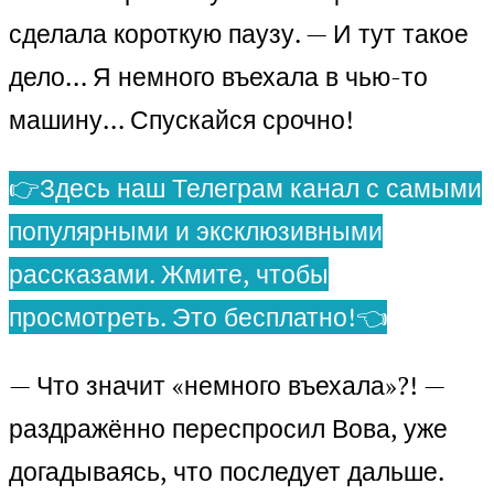
сделала короткую паузу. — И тут такое
дело… Я немного въехала в чью-то
машину… Спускайся срочно!
👉Здесь наш Телеграм канал с самыми
популярными и эксклюзивными
рассказами. Жмите, чтобы
просмотреть. Это бесплатно!👈
— Что значит «немного въехала»?! —
раздражённо переспросил Вова, уже
догадываясь, что последует дальше.