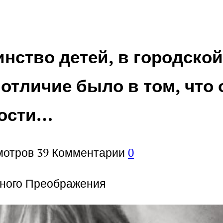
инство детей, в городско
тличие было в том, что о
ности…
мотров
39
Комментарии
0
сного Преображения