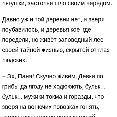
лягушки, застолье шло своим чередом.
Давно уж и той деревни нет, и зверя
поубавилось, и деревья кое-где
поредели, но живёт заповедный лес
своей тайной жизнью, скрытой от глаз
людских.
– Эх, Паня! Скучно живём. Девки по
грибы да ягоду не ходююють, бульк…
бульк… мужики токма и горазды, что
зверя на вонючих повозках гонять, –
жаловался хорошо подвыпивший