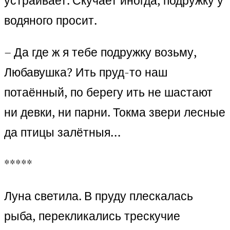
устраивает. Скучает иногда, подружку у
водяного просит.
– Да где ж я тебе подружку возьму,
Любавушка? Ить пруд-то наш
потаённый, по берегу ить не шастают
ни девки, ни парни. Токма звери лесные
да птицы залётныя…
*****
Луна светила. В пруду плескалась
рыба, перекликались трескучие