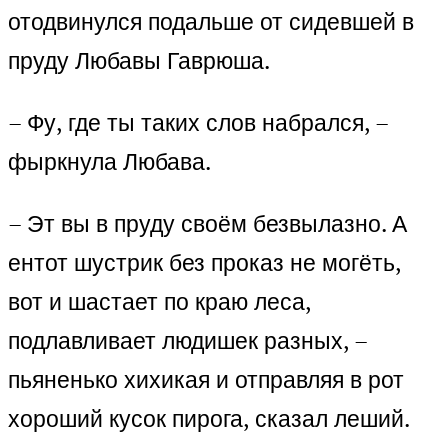
отодвинулся подальше от сидевшей в
пруду Любавы Гаврюша.
– Фу, где ты таких слов набрался, –
фыркнула Любава.
– Эт вы в пруду своём безвылазно. А
ентот шустрик без проказ не могёть,
вот и шастает по краю леса,
подлавливает людишек разных, –
пьяненько хихикая и отправляя в рот
хороший кусок пирога, сказал леший.