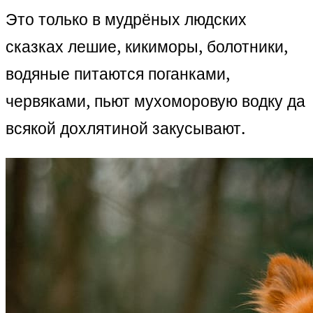
Это только в мудрёных людских
сказках лешие, кикиморы, болотники,
водяные питаются поганками,
червяками, пьют мухоморовую водку да
всякой дохлятиной закусывают.