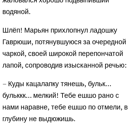
водяной.
Шлёп! Марьян прихлопнул ладошку
Гаврюши, потянувшуюся за очередной
чаркой, своей широкой перепончатой
лапой, сопроводив изысканной речью:
– Куды кацалапку тянешь, бульк…
бульккк… мелкий! Тебе ешшо рано с
нами наравне, тебе ешшо по отмели, в
глубину не выдюжишь.