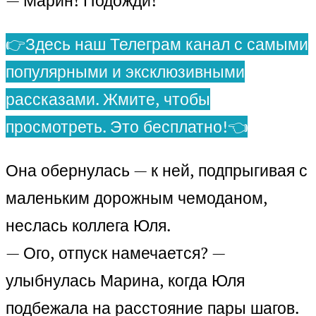
— Марин! Подожди!
👉Здесь наш Телеграм канал с самыми
популярными и эксклюзивными
рассказами. Жмите, чтобы
просмотреть. Это бесплатно!👈
Она обернулась — к ней, подпрыгивая с
маленьким дорожным чемоданом,
неслась коллега Юля.
— Ого, отпуск намечается? —
улыбнулась Марина, когда Юля
подбежала на расстояние пары шагов.