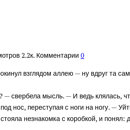
мотров
2.2к.
Комментарии
0
 окинул взглядом аллею — ну вдруг та са
 — свербела мысль. — И ведь клялась, ч
под нос, переступая с ноги на ногу. — Уй
стояла незнакомка с коробкой, и понял: д