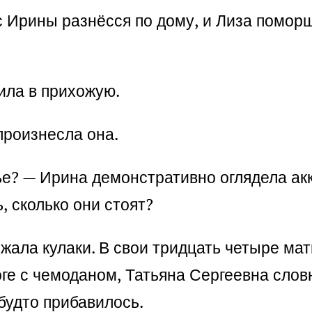
с Ирины разнёсся по дому, и Лиза поморщ
ила в прихожую.
произнесла она.
ье? — Ирина демонстративно оглядела ак
 сколько они стоят?
сжала кулаки. В свои тридцать четыре мат
оге с чемоданом, Татьяна Сергеевна слов
 будто прибавилось.