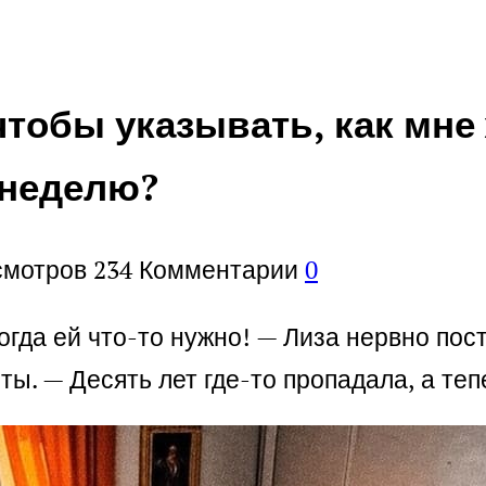
чтобы указывать, как мне
 неделю?
смотров
234
Комментарии
0
когда ей что-то нужно! — Лиза нервно пос
ты. — Десять лет где-то пропадала, а те