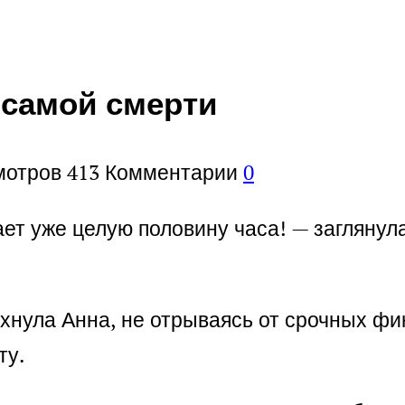
 самой смерти
мотров
413
Комментарии
0
ет уже целую половину часа! — заглянул
дохнула Анна, не отрываясь от срочных ф
ту.