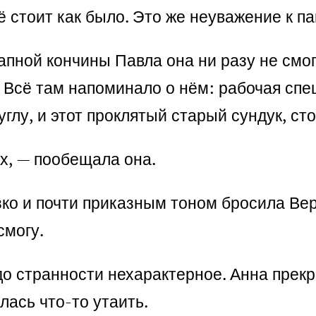
ё стоит как было. Это же неуважение к п
пной кончины Павла она ни разу не смог
 Всё там напоминало о нём: рабочая спе
глу, и этот проклятый старый сундук, сто
х, — пообещала она.
резко и почти приказным тоном бросила В
смогу.
до странности нехарактерное. Анна прекр
лась что-то утаить.