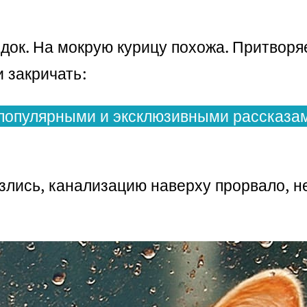
ядок. На мокрую курицу похожа. Притворя
и закричать:
популярными и эксклюзивными рассказам
злись, канализацию наверху прорвало, не