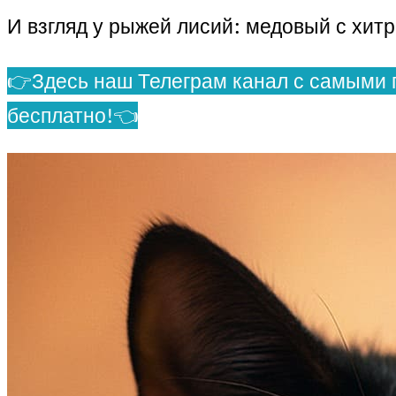
И взгляд у рыжей лисий: медовый с хи
👉Здесь наш Телеграм канал с самыми 
бесплатно!👈