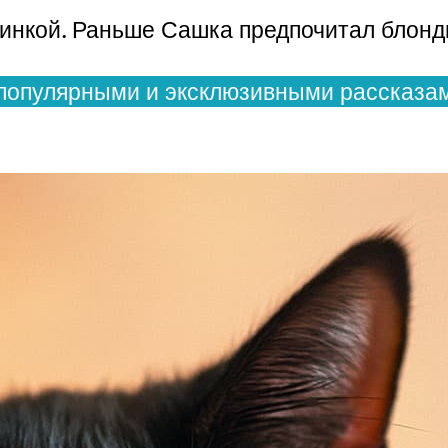
тринкой. Раньше Сашка предпочитал блон
популярными и эксклюзивными рассказам