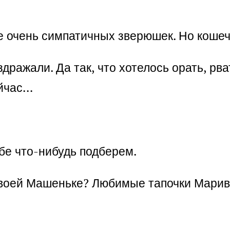
не очень симпатичных зверюшек. Но кошеч
ражали. Да так, что хотелось орать, рва
ейчас…
бе что-нибудь подберем.
 своей Машеньке? Любимые тапочки Мари