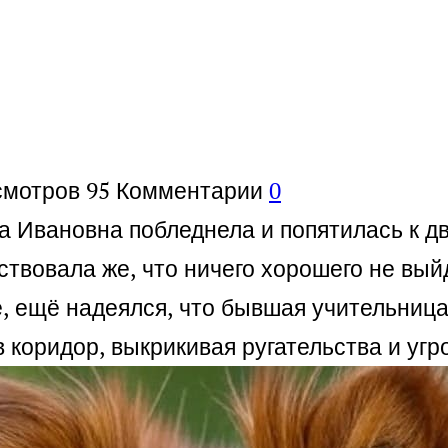
смотров
95
Комментарии
0
а Ивановна побледнела и попятилась к дв
твовала же, что ничего хорошего не выйд
е, ещё надеялся, что бывшая учительниц
 коридор, выкрикивая ругательства и угро