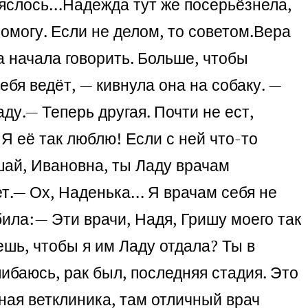
яслось…
Надежда тут же посерьёзнела,
омогу. Если не делом, то советом.
Вера
а начала говорить. Больше, чтобы
ебя ведёт, — кивнула она на собаку. —
аду.
— Теперь другая. Почти не ест,
 Я её так люблю! Если с ней что-то
ай, Ивановна, ты Ладу врачам
т.
— Ох, Наденька… Я врачам себя не
била:
— Эти врачи, Надя, Гришу моего так
ешь, чтобы я им Ладу отдала? Ты в
ибаюсь, рак был, последняя стадия. Это
тная ветклиника, там отличный врач