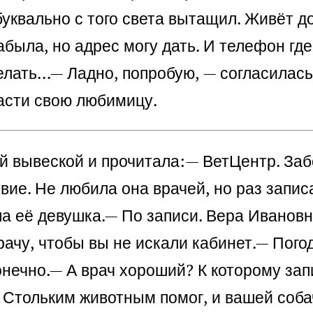
уквально с того света вытащил. Живёт до
была, но адрес могу дать. И телефон где
делать…
— Ладно, попробую, — согласилас
асти свою любимицу.
й вывеской и прочитала:
— ВетЦентр. Заб
вие. Не любила она врачей, но раз записа
а её девушка.
— По записи. Вера Ивановн
ачу, чтобы вы не искали кабинет.
— Пого
нечно.
— А врач хороший? К которому зап
 Стольким животным помог, и вашей соба