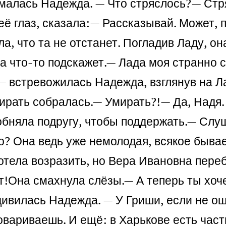
ималась Надежда. — Что стряслось?
— Стр
её глаз, сказала:
— Рассказывай. Может, п
а, что та не отстанет. Погладив Ладу, он
а что-то подскажет.
— Лада моя странно с
— встревожилась Надежда, взглянув на Л
мирать собралась.
— Умирать?!
— Да, Надя.
бняла подругу, чтобы поддержать.
— Слуш
о? Она ведь уже немолодая, всякое бывае
тела возразить, но Вера Ивановна пере
т!
Она смахнула слёзы.
— А теперь ты хоч
ивилась Надежда. — У Гриши, если не ош
аговариваешь. И ещё: в Харькове есть час