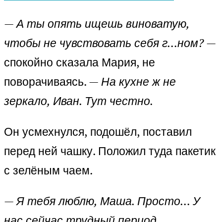
—
А ты опять ищешь виноватую,
чтобы не чувствовать себя г…ном?
—
спокойно сказала Мария, не
поворачиваясь. —
На кухне ж не
зеркало, Иван. Тут честно.
Он усмехнулся, подошёл, поставил
перед ней чашку. Положил туда пакетик
с зелёным чаем.
—
Я тебя люблю, Маша. Просто… У
нас сейчас трудный период.