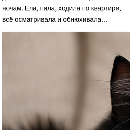
ночам. Ела, пила, ходила по квартире,
всё осматривала и обнюхивала…