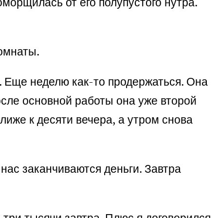
морщилась от его полупустого нутра.
омнаты.
. Еще неделю как-то продержаться. Она
осле основной работы она уже второй
иже к десяти вечера, а утром снова
 нас заканчиваются деньги. Завтра
 три тысячи завтра. Плюс я договорился