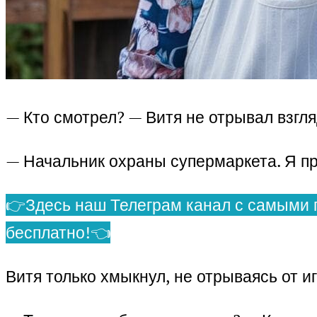
— Кто смотрел? — Витя не отрывал взгля
— Начальник охраны супермаркета. Я пр
👉Здесь наш Телеграм канал с самыми 
бесплатно!👈
Витя только хмыкнул, не отрываясь от 