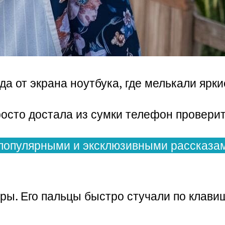
да от экрана ноутбука, где мелькали яр
осто достала из сумки телефон проверит
популярными и эксклюзивными рассказам
игры. Его пальцы быстро стучали по клав