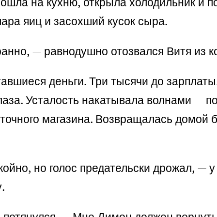
шла на кухню, открыла холодильник и по
пара яиц и засохший кусок сыра.
ранно, — равнодушно отозвался Витя из к
тавшиеся деньги. Три тысячи до зарплаты
глаза. Усталость накатывала волнами — п
точного магазина. Возвращалась домой бл
койно, но голос предательски дрожал, — у
.
и потянулся. — Мне Димон должен вернуть