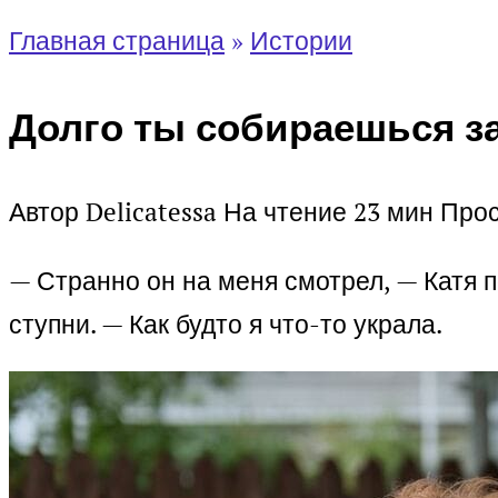
Главная страница
»
Истории
Долго ты собираешься за
Автор
Delicatessa
На чтение
23 мин
Про
— Странно он на меня смотрел, — Катя п
ступни. — Как будто я что-то украла.