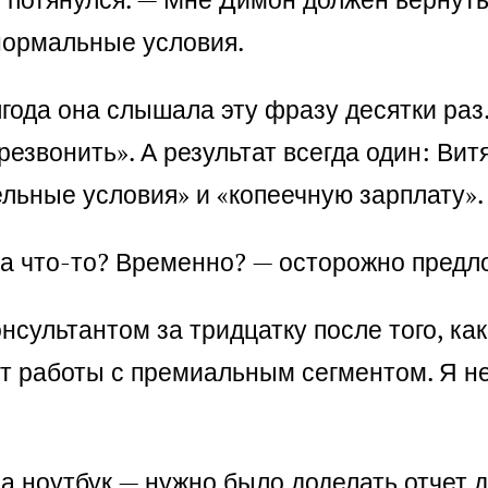
 нормальные условия.
лгода она слышала эту фразу десятки раз
резвонить». А результат всегда один: Ви
ельные условия» и «копеечную зарплату».
 на что-то? Временно? — осторожно пред
онсультантом за тридцатку после того, ка
ыт работы с премиальным сегментом. Я н
а ноутбук — нужно было доделать отчет д