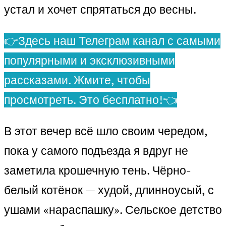
устал и хочет спрятаться до весны.
👉Здесь наш Телеграм канал с самыми
популярными и эксклюзивными
рассказами. Жмите, чтобы
просмотреть. Это бесплатно!👈
В этот вечер всё шло своим чередом,
пока у самого подъезда я вдруг не
заметила крошечную тень. Чёрно-
белый котёнок — худой, длинноусый, с
ушами «нараспашку». Сельское детство