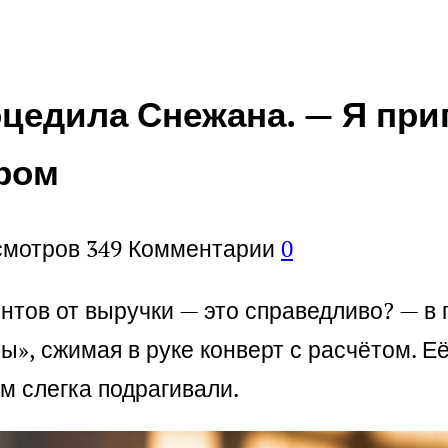
оцедила Снежана. — Я пр
ером
смотров
349
Комментарии
0
ентов от выручки — это справедливо? — в
ы», сжимая в руке конверт с расчётом. Е
м слегка подрагивали.