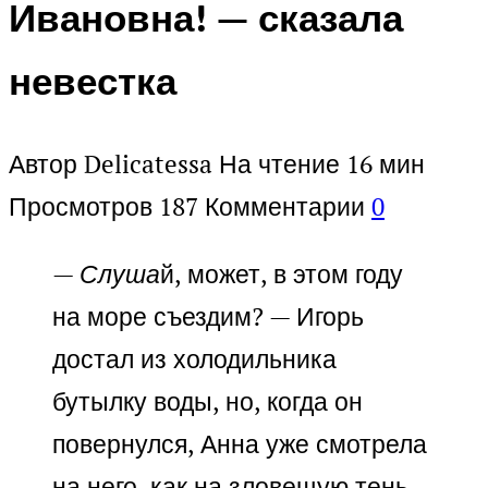
Ивановна! — сказала
невестка
Автор
Delicatessa
На чтение
16 мин
Просмотров
187
Комментарии
0
— Слуша
й, может, в этом году
на море съездим? — Игорь
достал из холодильника
бутылку воды, но, когда он
повернулся, Анна уже смотрела
на него, как на зловещую тень.