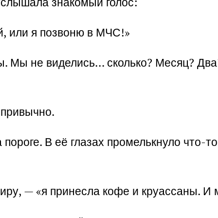
 услышала знакомый голос:
й, или я позвоню в МЧС!»
ы. Мы не виделись… сколько? Месяц? Дв
епривычно.
а пороге. В её глазах промелькнуло что-т
иру, — «я принесла кофе и круассаны. И 