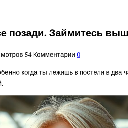
все позади. Займитесь вы
смотров
54
Комментарии
0
собенно когда ты лежишь в постели в два ч
й.