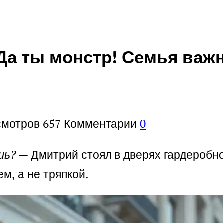
Да ты монстр! Семья важн
смотров
657
Комментарии
0
шь?
— Дмитрий стоял в дверях гардеробно
м, а не тряпкой.