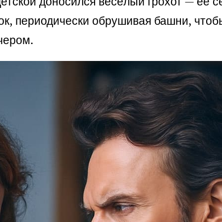
етской доносился весёлый грохот — её с
ок, периодически обрушивая башни, чтоб
чером.