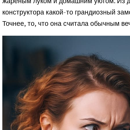
жареным луком и домашним уютом. Из д
конструктора какой-то грандиозный зам
Точнее, то, что она считала обычным ве