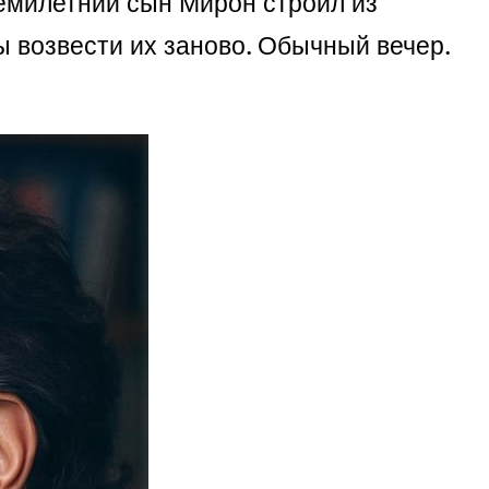
емилетний сын Мирон строил из
ы возвести их заново. Обычный вечер.