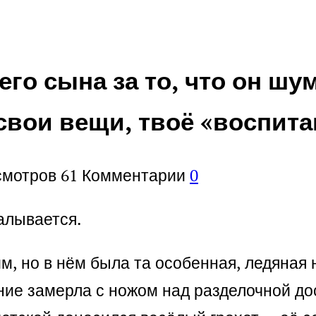
его сына за то, что он шу
свои вещи, твоё «воспита
смотров
61
Комментарии
0
алывается.
им, но в нём была та особенная, ледяная 
ение замерла с ножом над разделочной до