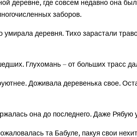
дной деревне, где совсем недавно она был
многочисленных заборов.
о умирала деревня. Тихо зарастали трав
едших. Глухомань – от больших трасс дал
поуютнее. Доживала деревенька свое. Ост
ержалась она до последнего. Даже Рябую у
пожаловалась та Бабуле, пакуя свои нехи