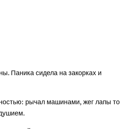
ны. Паника сидела на закорках и
мностью: рычал машинами, жег лапы то
одушием.