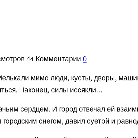
смотров
44
Комментарии
0
 Мелькали мимо люди, кусты, дворы, маши
ться. Наконец, силы иссякли…
ачьим сердцем. И город отвечал ей взаи
городским снегом, давил суетой и равн