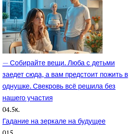
— Собирайте вещи. Люба с детьми
заедет сюда, а вам предстоит пожить в
однушке. Свекровь всё решила без
нашего участия
0
4.5к.
Гадание на зеркале на будущее
0
15