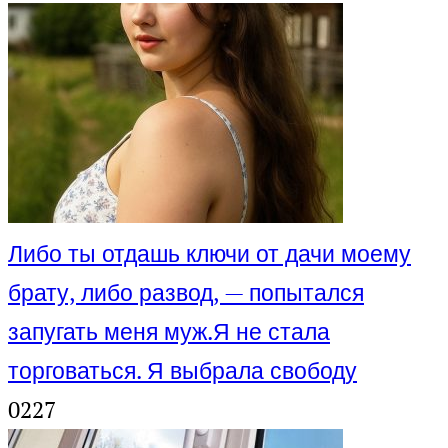
Либо ты отдашь ключи от дачи моему
брату, либо развод, — попытался
запугать меня муж.Я не стала
торговаться. Я выбрала свободу
0
227