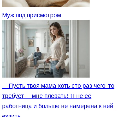
Муж под присмотром
— Пусть твоя мама хоть сто раз чего-то
требует — мне плевать! Я не её
работница и больше не намерена к ней
ездить