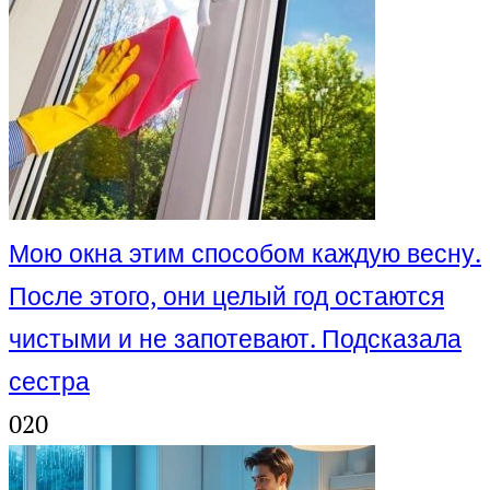
Мою окна этим способом каждую весну.
После этого, они целый год остаются
чистыми и не запотевают. Подсказала
сестра
0
20