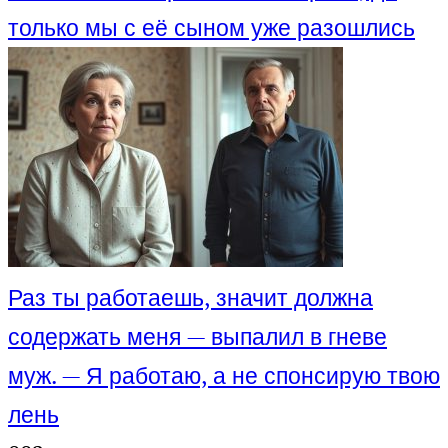
только мы с её сыном уже разошлись
Раз ты работаешь, значит должна
содержать меня — выпалил в гневе
муж. — Я работаю, а не спонсирую твою
лень