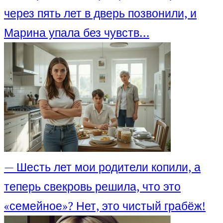
через пять лет в дверь позвонили, и
Марина упала без чувств…
— Шесть лет мои родители копили, а
теперь свекровь решила, что это
«семейное»? Нет, это чистый грабёж!