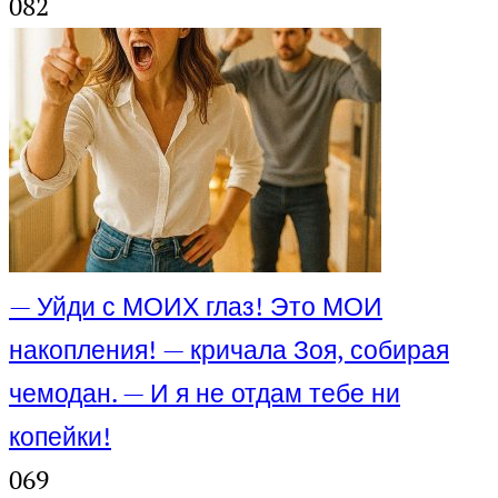
0
82
— Уйди с МОИХ глаз! Это МОИ
накопления! — кричала Зоя, собирая
чемодан. — И я не отдам тебе ни
копейки!
0
69