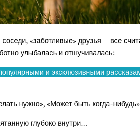
соседи, «заботливые» друзья — все счит
заботно улыбалась и отшучивалась:
популярными и эксклюзивными рассказам
елать нужно», «Может быть когда-нибудь»
прятанную глубоко внутри…