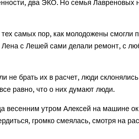
нности, два ЭКО. Но семья Лавреновых н
С тех самых пор, как молодожены смогли 
 Лена с Лешей сами делали ремонт, с лю
сли не брать их в расчет, люди склонялис
се равно, что о них думают люди.
гда весенним утром Алексей на машине ок
сердиться, громко смеялась, смотря на ра