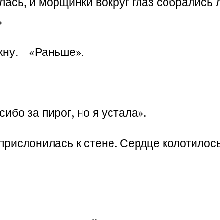
лась, и морщинки вокруг глаз собрались л
»
кну. – «Раньше».
сибо за пирог, но я устала».
 прислонилась к стене. Сердце колотилос