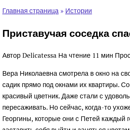
Главная страница
»
Истории
Приставучая соседка сп
Автор
Delicatessa
На чтение
11 мин
Про
Вера Николаевна смотрела в окно на св
садик прямо под окнами их квартиры. Со
красивый цветник. Даже стали с удоволь
пересаживать. Но сейчас, когда-то ухож
Георгины, которые они с Петей каждый г
заставить себя выйти и заняться цветам