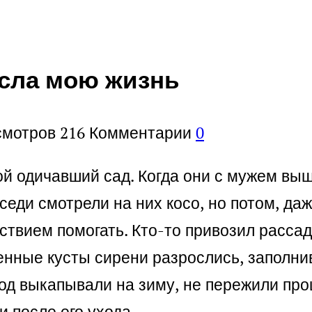
асла мою жизнь
смотров
216
Комментарии
0
ой одичавший сад. Когда они с мужем вы
седи смотрели на них косо, но потом, даж
ствием помогать. Кто-то привозил рассаду
енные кусты сирени разрослись, заполнив
од выкапывали на зиму, не пережили прош
и после его ухода.