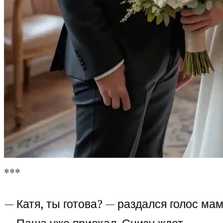
***
— Катя, ты готова? — раздался голос мам