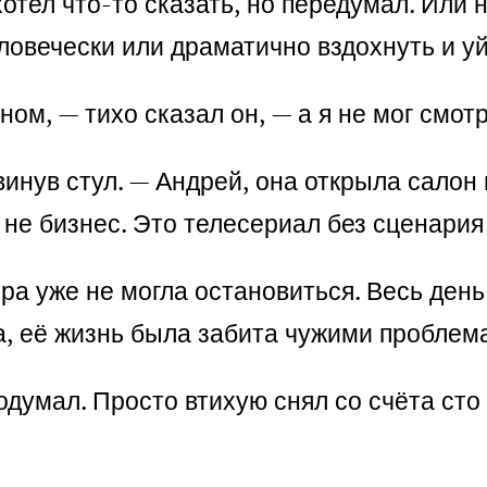
хотел что-то сказать, но передумал. Или 
ловечески или драматично вздохнуть и уй
ном, — тихо сказал он, — а я не мог смот
винув стул. — Андрей, она открыла салон
о не бизнес. Это телесериал без сценария
ра уже не могла остановиться. Весь день 
да, её жизнь была забита чужими проблема
думал. Просто втихую снял со счёта сто 