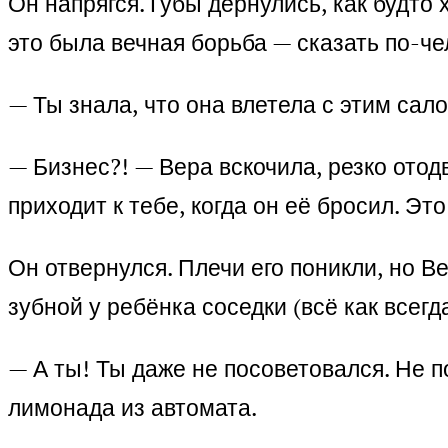
Он напрягся. Губы дернулись, как будто 
это была вечная борьба — сказать по-че
— Ты знала, что она влетела с этим сало
— Бизнес?! — Вера вскочила, резко отод
приходит к тебе, когда он её бросил. Эт
Он отвернулся. Плечи его поникли, но Ве
зубной у ребёнка соседки (всё как всег
— А ты! Ты даже не посоветовался. Не по
лимонада из автомата.