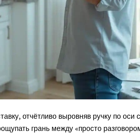
авку, отчётливо выровняв ручку по оси ст
ощупать грань между «просто разговором»