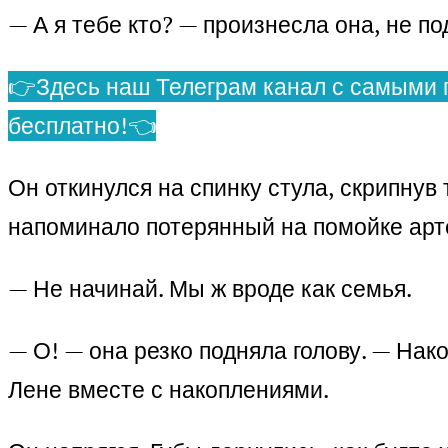
— А я тебе кто? — произнесла она, не п
👉Здесь наш Телеграм канал с самыми 
бесплатно!👈
Он откинулся на спинку стула, скрипну
напоминало потерянный на помойке арт
— Не начинай. Мы ж вроде как семья.
— О! — она резко подняла голову. — Нак
Лене вместе с накоплениями.