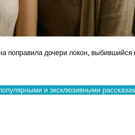
ина поправила дочери локон, выбившийся 
популярными и эксклюзивными рассказам