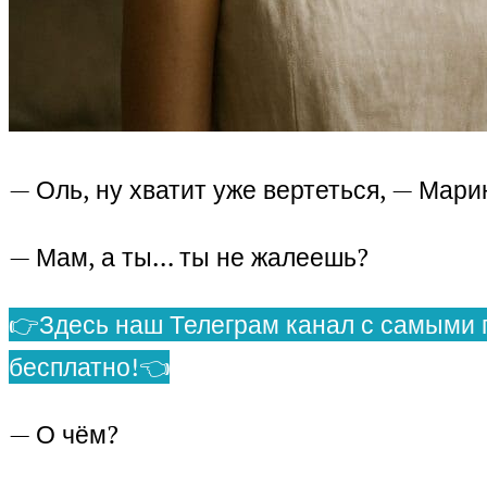
— Оль, ну хватит уже вертеться, — Мар
— Мам, а ты… ты не жалеешь?
👉Здесь наш Телеграм канал с самыми 
бесплатно!👈
— О чём?