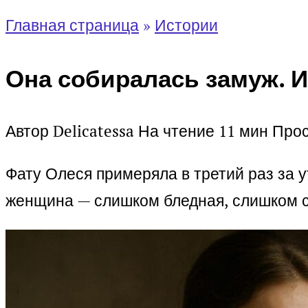
Главная страница
»
Истории
Она собиралась замуж. И 
Автор
Delicatessa
На чтение
11 мин
Про
Фату Олеся примеряла в третий раз за ут
женщина — слишком бледная, слишком с