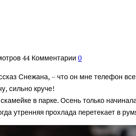
мотров
44
Комментарии
0
ссказ Снежана, – что он мне телефон все
у, сильно круче!
 скамейке в парке. Осень только начинал
огда утренняя прохлада перетекает в румя