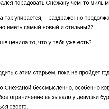
арался порадовать Снежану чем-то милым
а так упирается, – раздраженно продолж
жно иметь самый новый и стильный?
ше ценила то, что у тебя уже есть?
одить с этим старьем, пока не пройдет го
 со Снежаной бессмысленно, особенно ког
юбое ограничение вызывало у девушки бур
ься своего.