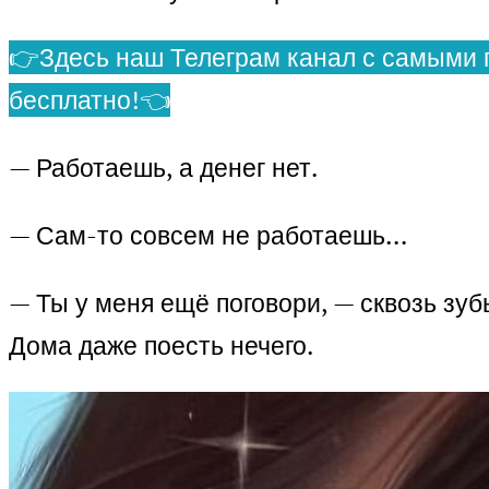
👉Здесь наш Телеграм канал с самыми 
бесплатно!👈
— Работаешь, а денег нет.
— Сам-то совсем не работаешь…
— Ты у меня ещё поговори, — сквозь зуб
Дома даже поесть нечего.