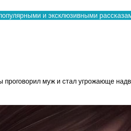
популярными и эксклюзивными рассказам
ы проговорил муж и стал угрожающе надви