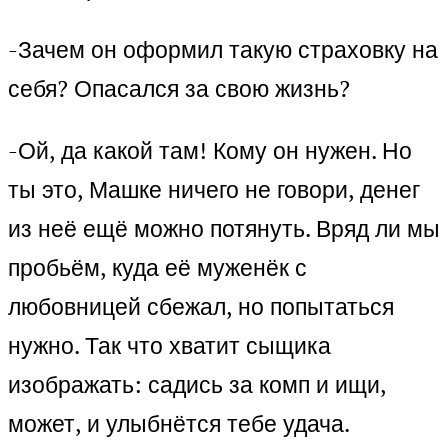
-Зачем он оформил такую страховку на
себя? Опасался за свою жизнь?
-Ой, да какой там! Кому он нужен. Но
ты это, Машке ничего не говори, денег
из неё ещё можно потянуть. Вряд ли мы
пробьём, куда её муженёк с
любовницей сбежал, но попытаться
нужно. Так что хватит сыщика
изображать: садись за комп и ищи,
может, и улыбнётся тебе удача.