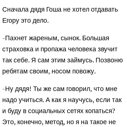
Сначала дядя Гоша не хотел отдавать
Егору это дело.
-Пахнет жареным, сынок. Большая
страховка и пропажа человека звучит
так себе. Я сам этим займусь. Позвоню
ребятам своим, носом повожу.
-Ну дядя! Ты же сам говорил, что мне
надо учиться. А как я научусь, если так
и буду в социальных сетях копаться?
Это, конечно, метод, но я на такое не