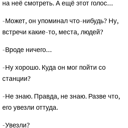
на неё смотреть. А ещё этот голос…
-Может, он упоминал что-нибудь? Ну,
встречи какие-то, места, людей?
-Вроде ничего…
-Ну хорошо. Куда он мог пойти со
станции?
-Не знаю. Правда, не знаю. Разве что,
его увезли оттуда.
-Увезли?