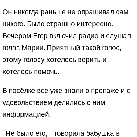
Он никогда раньше не опрашивал сам
никого. Было страшно интересно.
Вечером Егор включил радио и слушал
голос Марии. Приятный такой голос,
этому голосу хотелось верить и
хотелось помочь.
В посёлке все уже знали о пропаже и с
удовольствием делились с ним
информацией.
-Не было его, – говорила бабушка в