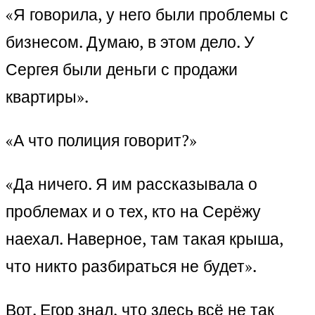
«Я говорила, у него были проблемы с
бизнесом. Думаю, в этом дело. У
Сергея были деньги с продажи
квартиры».
«А что полиция говорит?»
«Да ничего. Я им рассказывала о
проблемах и о тех, кто на Серёжу
наехал. Наверное, там такая крыша,
что никто разбираться не будет».
Вот. Егор знал, что здесь всё не так