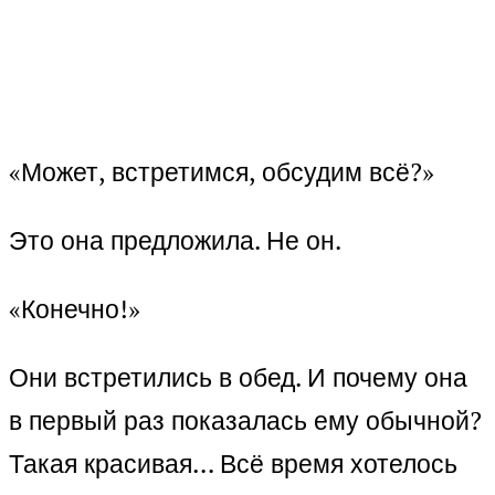
«Может, встретимся, обсудим всё?»
Это она предложила. Не он.
«Конечно!»
Они встретились в обед. И почему она
в первый раз показалась ему обычной?
Такая красивая… Всё время хотелось