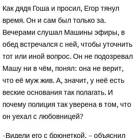
Как дядя Гоша и просил, Егор тянул
время. Он и сам был только за.
Вечерами слушал Машины эфиры, в
обед встречался с ней, чтобы уточнить
тот или иной вопрос. Он не подозревал
Машу ни в чём, понял: она не верит,
что её муж жив. А, значит, у неё есть
веские основания так полагать. И
почему полиция так уверена в том, что
он уехал с любовницей?
-Видели его с брюнеткой, – объяснил