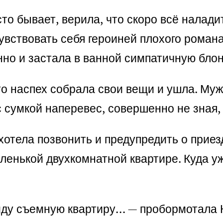
сто бывает, верила, что скоро всё налад
вствовать себя героиней плохого романа
но и застала в ванной симпатичную блон
то наспех собрала свои вещи и ушла. Муж
с сумкой наперевес, совершенно не зная, 
хотела позвонить и предупредить о приезд
ленькой двухкомнатной квартире. Куда уж
айду съемную квартиру… — пробормотала 