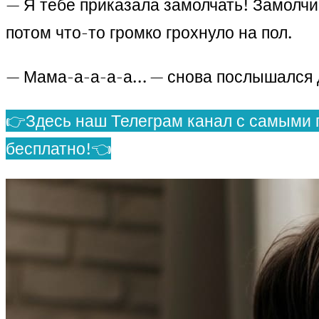
— Я тебе приказала замолчать! Замолчи
потом что-то громко грохнуло на пол.
— Мама-а-а-а-а… — снова послышался д
👉Здесь наш Телеграм канал с самыми 
бесплатно!👈