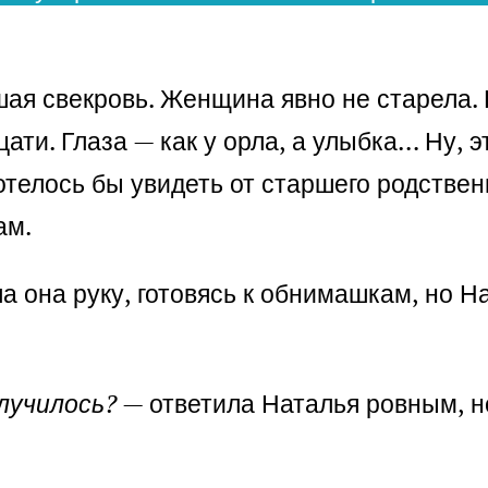
ая свекровь. Женщина явно не старела. Н
ати. Глаза — как у орла, а улыбка… Ну, э
отелось бы увидеть от старшего родствен
ам.
а она руку, готовясь к обнимашкам, но Н
лучилось?
— ответила Наталья ровным, н