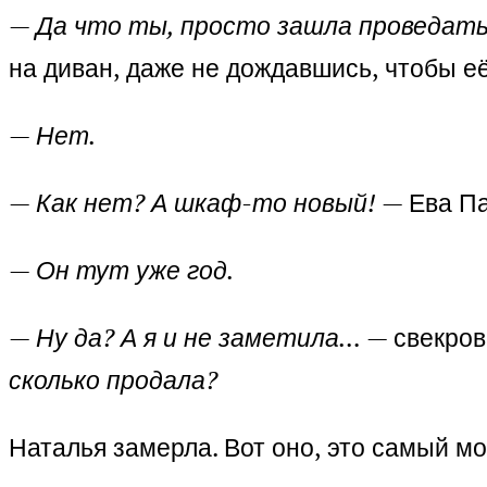
—
Да что ты, просто зашла проведать
на диван, даже не дождавшись, чтобы е
—
Нет.
—
Как нет? А шкаф-то новый!
— Ева Па
—
Он тут уже год.
—
Ну да? А я и не заметила…
— свекров
сколько продала?
Наталья замерла. Вот оно, это самый мо