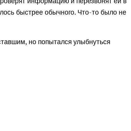
 проверят информацию и перезвонят ей в
илось быстрее обычного. Что-то было не
уставшим, но попытался улыбнуться
…