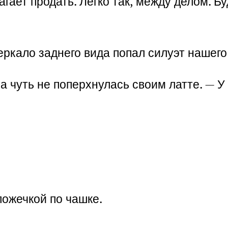
ает продать. Легко так, между делом. Буд
ркало заднего вида попал силуэт нашего 
 чуть не поперхнулась своим латте. — У
ложечкой по чашке.