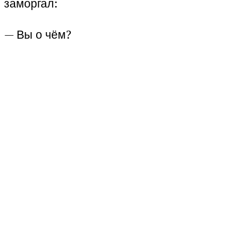
заморгал:
— Вы о чём?