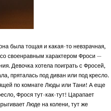
 она была тощая и какая-то невзрачная,
ть со своенравным характером Фроси —
ия. Девочка хотела поиграть с Фросей,
гала, пряталась под диван или под кресло.
дящей по комнате Люды или Тани! А еще
ресло, Фрося тут-как-тут! Царапает
прыгивает Люде на колени, тут же