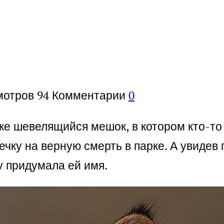
мотров
94
Комментарии
0
рке шевелящийся мешок, в котором кто-то 
чку на верную смерть в парке. А увидев г
у придумала ей имя.