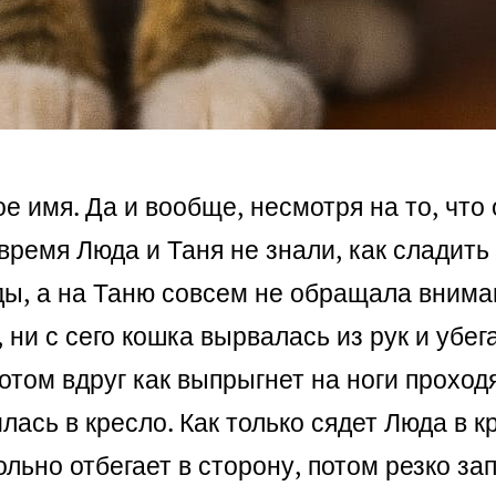
ое имя. Да и вообще, несмотря на то, что
 время Люда и Таня не знали, как слади
ы, а на Таню совсем не обращала вниман
о, ни с сего кошка вырвалась из рук и убе
потом вдруг как выпрыгнет на ноги прохо
лась в кресло. Как только сядет Люда в к
ольно отбегает в сторону, потом резко за