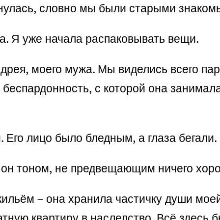
нулась, словно мы были старыми знаком
ла. Я уже начала распаковывать вещи.
рея, моего мужа. Мы виделись всего пару
 беспардонность, с которой она занимал
 Его лицо было бледным, а глаза бегали.
с он тоном, не предвещающим ничего хор
ильём – она хранила частичку души моей 
натную квартиру в наследство. Всё здесь