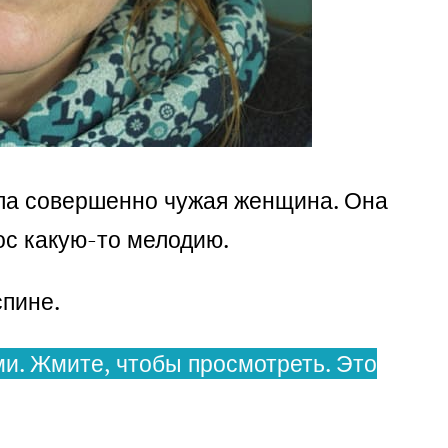
ала совершенно чужая женщина. Она
ос какую-то мелодию.
спине.
и. Жмите, чтобы просмотреть. Это