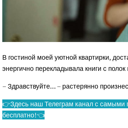
В гостиной моей уютной квартирки, до
энергично перекладывала книги с полок 
– Здравствуйте… – растерянно произнесл
👉Здесь наш Телеграм канал с самыми 
бесплатно!👈