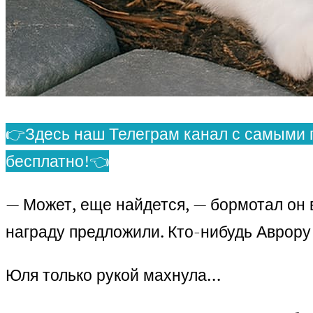
👉Здесь наш Телеграм канал с самыми 
бесплатно!👈
— Может, еще найдется, — бормотал он в
награду предложили. Кто-нибудь Аврору
Юля только рукой махнула…