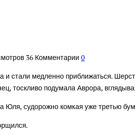
смотров
36
Комментарии
0
ка и стали медленно приближаться. Шерс
нец, тоскливо подумала Аврора, вглядыв
ла Юля, судорожно комкая уже третью бу
орщился.